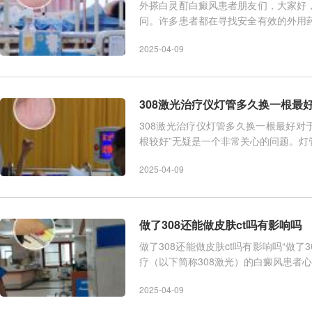
外搽白灵酊白癜风患者朋友们，大家好
问。许多患者都在寻找安全有效的外用
从专业的角度，为大家详细解读关
2025-04-09
308激光治疗仪灯管多久换一根最
308激光治疗仪灯管多久换一根最好对于
根较好”无疑是一个非常关心的问题。
一个一些统一的
2025-04-09
做了308还能做皮肤ct吗有影响吗
做了308还能做皮肤ct吗有影响吗“做了
疗（以下简称308激光）的白癜风患者
CT检查的，两者之间一般没有
2025-04-09