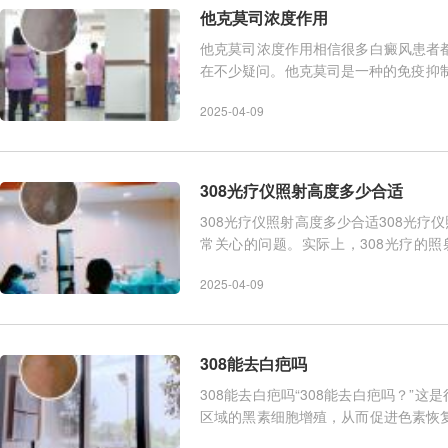
他克莫司浓度作用
他克莫司浓度作用相信很多白癜风患者
在不少疑问。他克莫司是一种的免疫抑制剂
癜风。不同浓度的他克莫
2025-04-09
308光疗仪照射高度多少合适
308光疗仪照射高度多少合适308光疗
常关心的问题。实际上，308光疗的
小、患者的皮肤状况以及临床
2025-04-09
308能去白疤吗
308能去白疤吗“308能去白疤吗？”
区域的黑素细胞增殖，从而促进色素恢
果白斑部位的皮肤已