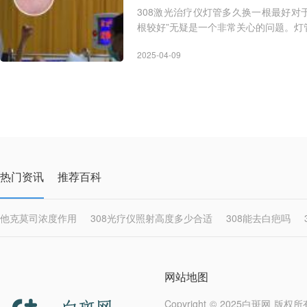
308激光治疗仪灯管多久换一根最好对于
根较好”无疑是一个非常关心的问题。
一个一些统一的
2025-04-09
热门资讯
推荐百科
他克莫司浓度作用
308光疗仪照射高度多少合适
308能去白疤吗
做了308还能做皮肤ct吗有影响吗
眼皮上白癜风可以用308吗
抹完
网站地图
Copyright © 2025
白斑网
版权所